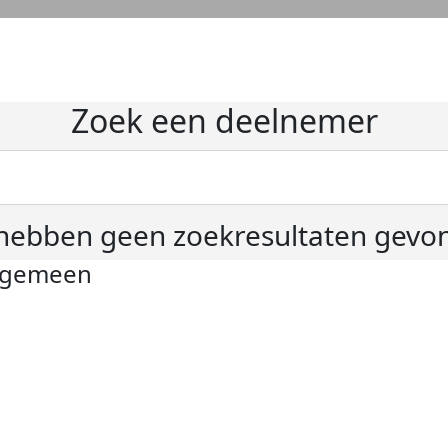
Zoek een deelnemer
hebben geen zoekresultaten gevo
lgemeen
ivacyverklaring
okie instellingen
gemene voorwaarden
er KWF Kankerbestrijding