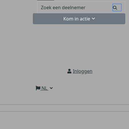
Kom in actie
Inloggen
NL