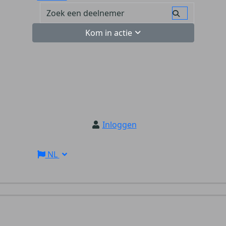
Kom in actie
Inloggen
NL