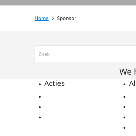
Sponsor
We 
Acties
A
Actiematerialen
Pr
Evenementen
Co
Kom in actie
Al
Ov