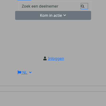
Kom in actie
Inloggen
NL