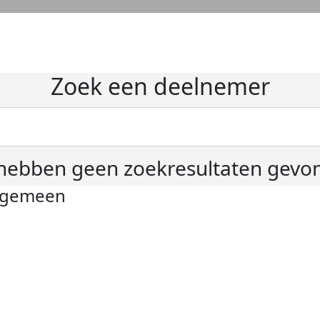
Zoek een deelnemer
hebben geen zoekresultaten gevo
lgemeen
ivacyverklaring
okie instellingen
gemene voorwaarden
er KWF Kankerbestrijding