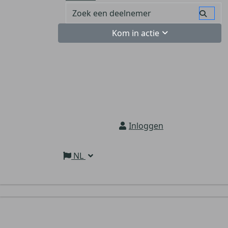
Kom in actie
Inloggen
NL