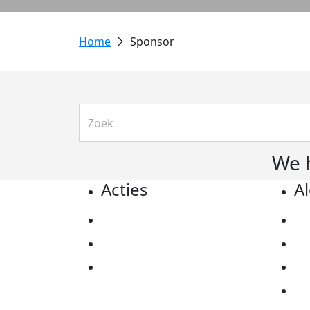
Sponsor
We 
Acties
A
Actiematerialen
Pr
Evenementen
Co
Kom in actie
Al
Ov