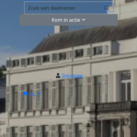
Kom in actie
Inloggen
NL