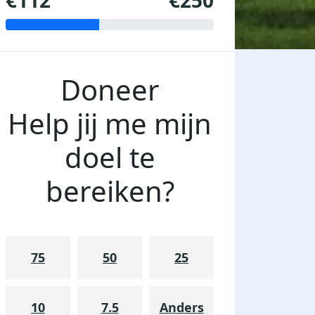
€112
€250
Doneer
Help jij me mijn
doel te
bereiken?
75
50
25
10
7.5
Anders