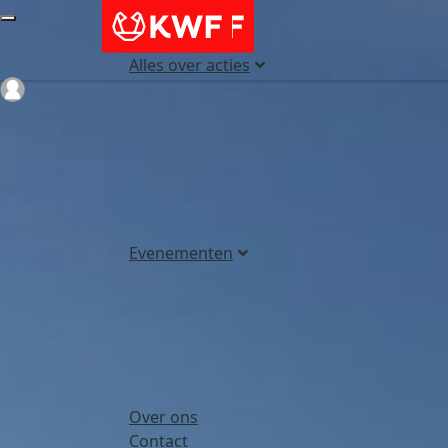
Alles over acties
Login
Evenementen
Over ons
Contact