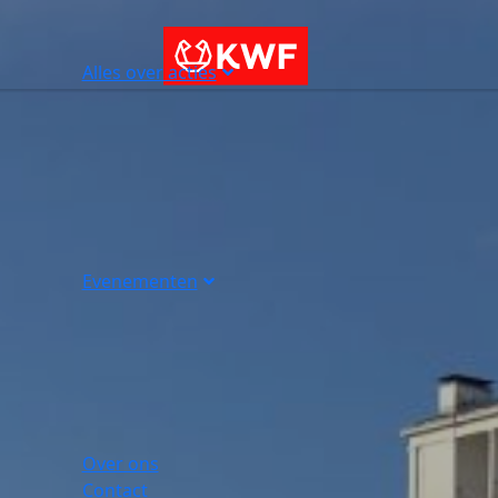
Alles over acties
Evenementen
Over ons
Contact