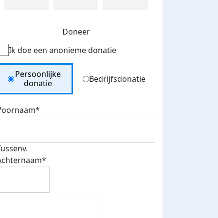
Doneer
Ik doe een anonieme donatie
Donation Type
Persoonlijke
Bedrijfsdonatie
donatie
Voornaam*
Tussenv.
Achternaam*