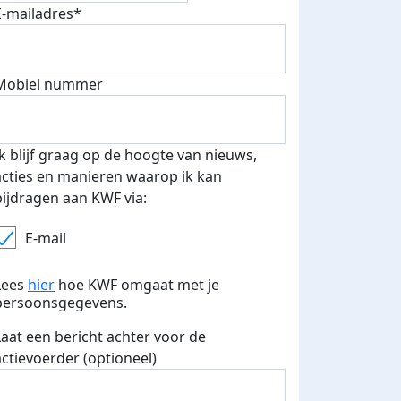
E-mailadres*
fondsenwerver
E-mails verstuurd
Mobiel nummer
Ik blijf graag op de hoogte van nieuws,
acties en manieren waarop ik kan
bijdragen aan KWF via:
E-mail
Lees
hier
hoe KWF omgaat met je
persoonsgegevens.
Laat een bericht achter voor de
actievoerder (optioneel)