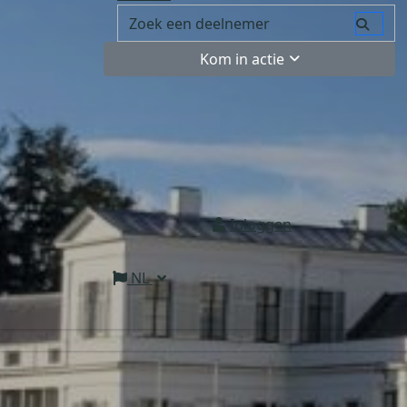
Kom in actie
Inloggen
NL