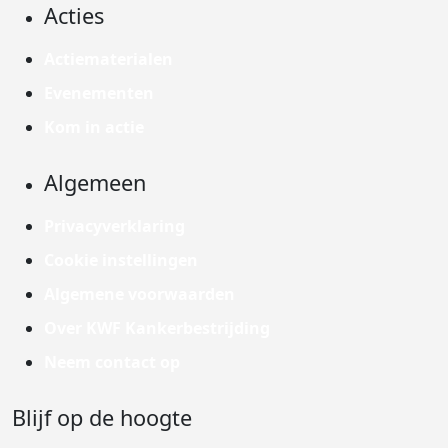
Acties
Actiematerialen
Evenementen
Kom in actie
Algemeen
Privacyverklaring
Cookie instellingen
Algemene voorwaarden
Over KWF Kankerbestrijding
Neem contact op
Blijf op de hoogte