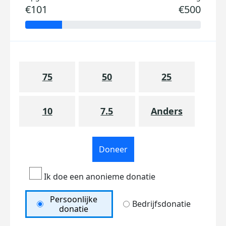
€101
€500
75
50
25
10
7.5
Anders
Doneer
Ik doe een anonieme donatie
Persoonlijke
Bedrijfsdonatie
donatie