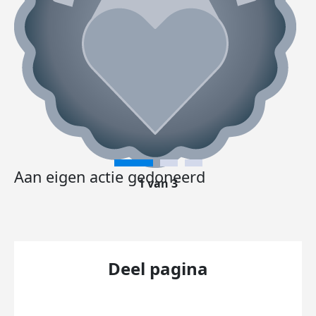
Aan eigen actie gedoneerd
1 van 3
Deel pagina