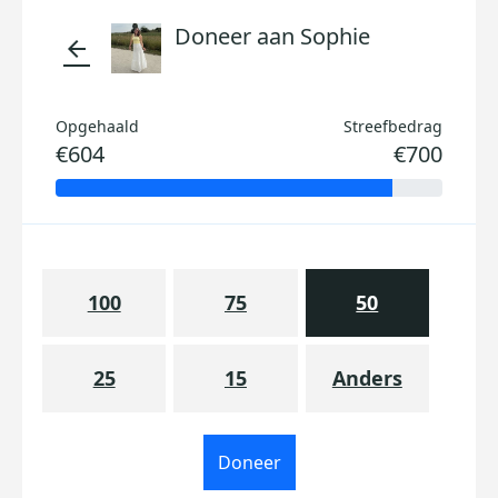
Doneer aan Sophie
arrow_back
Opgehaald
Streefbedrag
€604
€700
100
75
50
25
15
Anders
Doneer