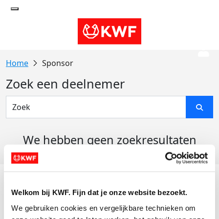
Sponsor
Zoek een deelnemer
We hebben geen zoekresultaten
gevonden
Acties
Welkom bij KWF. Fijn dat je onze website bezoekt.
Actiematerialen
We gebruiken cookies en vergelijkbare technieken om 
Evenementen