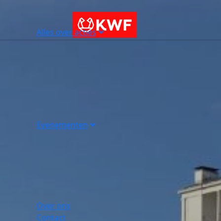
Alles over acties
Evenementen
Over ons
Contact