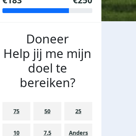
€183
€250
Doneer
Help jij me mijn
doel te
bereiken?
75
50
25
10
7.5
Anders