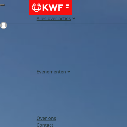
Alles over acties
Login
Evenementen
Over ons
Contact