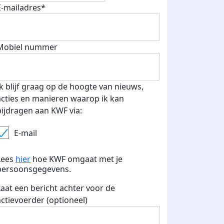
E-mailadres*
Mobiel nummer
Ik blijf graag op de hoogte van nieuws,
acties en manieren waarop ik kan
bijdragen aan KWF via:
E-mail
Lees
hier
hoe KWF omgaat met je
persoonsgegevens.
fondsenwerver
E-mails verstuurd
Laat een bericht achter voor de
actievoerder (optioneel)