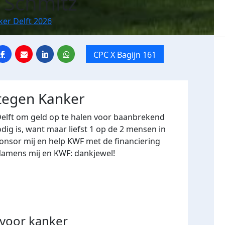
 Schmitz
ker Delft 2026
CPC X Bagijn 161
 tegen Kanker
Delft om geld op te halen voor baanbrekend
ig is, want maar liefst 1 op de 2 mensen in
onsor mij en help KWF met de financiering
Namens mij en KWF: dankjewel!
voor kanker