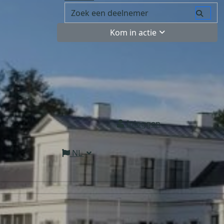
Kom in actie
Inloggen
NL