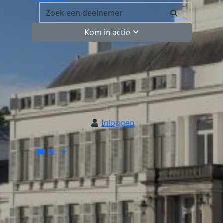
Kom in actie
Inloggen
NL