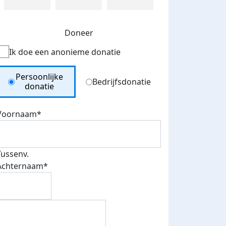
Doneer
Ik doe een anonieme donatie
Donation Type
Persoonlijke
Bedrijfsdonatie
donatie
Voornaam*
Tussenv.
Achternaam*