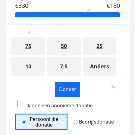
€330
€150
75
50
25
10
7.5
Anders
Doneer
Ik doe een anonieme donatie
Persoonlijke
Bedrijfsdonatie
donatie