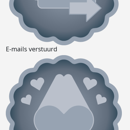
E-mails verstuurd