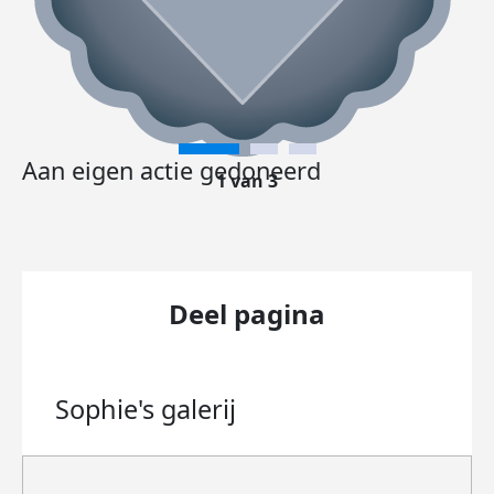
Aan eigen actie gedoneerd
1 van 3
Deel pagina
Sophie's
galerij