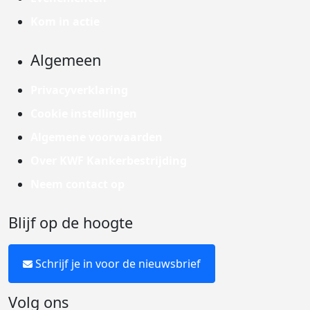
Kom in actie
Algemeen
Privacyverklaring
Cookie instellingen
Algemene voorwaarden
Over KWF Kankerbestrijding
Neem contact op
Blijf op de hoogte
Schrijf je in voor de nieuwsbrief
Volg ons