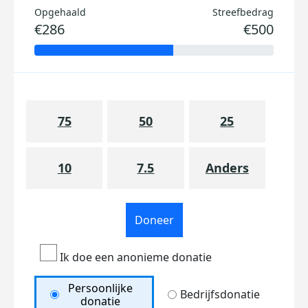
Opgehaald
Streefbedrag
€286
€500
75
50
25
10
7.5
Anders
Doneer
Ik doe een anonieme donatie
Persoonlijke
Bedrijfsdonatie
donatie