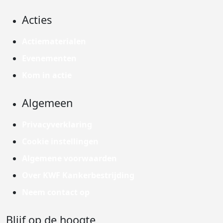
Acties
Actiematerialen
Evenementen
Kom in actie
Algemeen
Privacyverklaring
Cookie instellingen
Algemene voorwaarden
Over KWF Kankerbestrijding
Neem contact op
Blijf op de hoogte