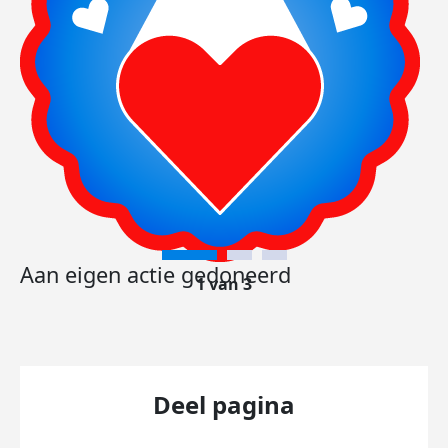
Aan eigen actie gedoneerd
1 van 3
Deel pagina