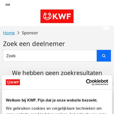
Sponsor
Zoek een deelnemer
We hebben geen zoekresultaten
gevonden
Acties
Welkom bij KWF. Fijn dat je onze website bezoekt.
Actiematerialen
We gebruiken cookies en vergelijkbare technieken om 
Evenementen