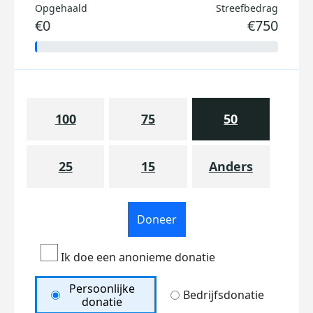
Opgehaald
Streefbedrag
€0
€750
100
75
50
25
15
Anders
Doneer
Ik doe een anonieme donatie
Persoonlijke
Bedrijfsdonatie
donatie