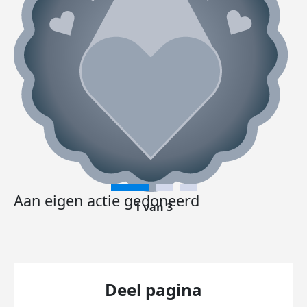
Aan eigen actie gedoneerd
1 van 3
Deel pagina