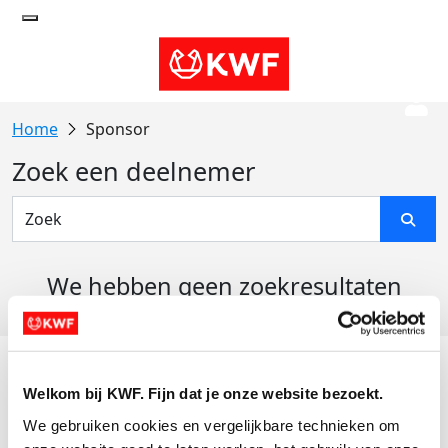
Sponsor
Zoek een deelnemer
We hebben geen zoekresultaten
gevonden
Acties
Welkom bij KWF. Fijn dat je onze website bezoekt.
Actiematerialen
We gebruiken cookies en vergelijkbare technieken om 
Evenementen