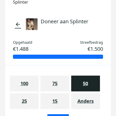
Splinter
Doneer aan Splinter
arrow_back
Opgehaald
Streefbedrag
€1.488
€1.500
100
75
50
25
15
Anders