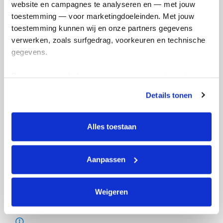
website en campagnes te analyseren en — met jouw 
toestemming — voor marketingdoeleinden. Met jouw 
toestemming kunnen wij en onze partners gegevens 
verwerken, zoals surfgedrag, voorkeuren en technische 
gegevens.
Deze gegevens helpen ons om campagnes te meten, 
prestaties te verbeteren en relevante KWF-content te 
Details tonen
tonen. Je kunt je toestemming op elk moment wijzigen of 
intrekken via Cookie instellingen onderaan de pagina. De 
lijst met cookies is te vinden in het tabblad “details”.
Alles toestaan
Aanpassen
Weigeren
Actiepagina gemaakt