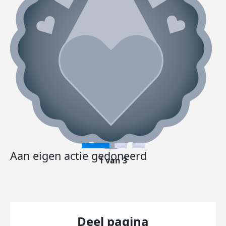
Aan eigen actie gedoneerd
1 van 3
Deel pagina