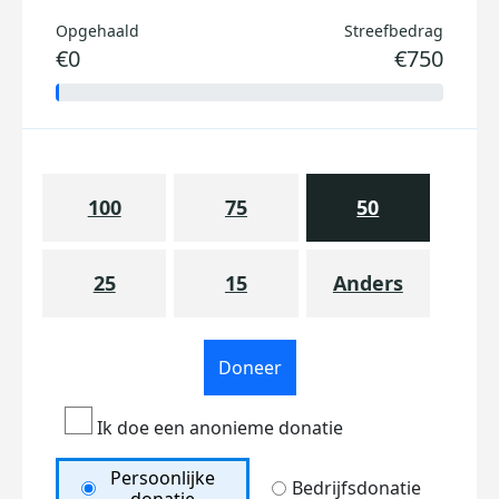
Opgehaald
Streefbedrag
€0
€750
100
75
50
25
15
Anders
Doneer
Ik doe een anonieme donatie
Persoonlijke
Bedrijfsdonatie
donatie