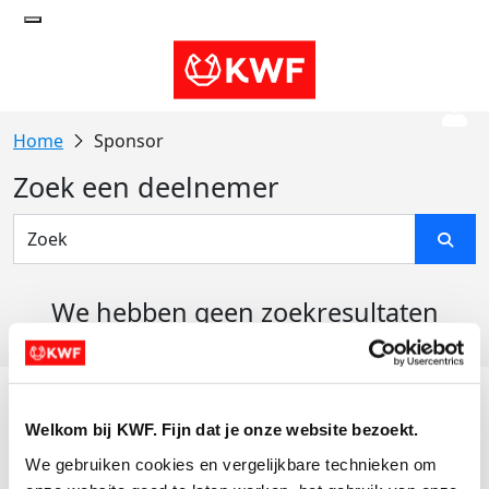
Sponsor
Zoek een deelnemer
We hebben geen zoekresultaten
gevonden
Acties
Welkom bij KWF. Fijn dat je onze website bezoekt.
Actiematerialen
We gebruiken cookies en vergelijkbare technieken om 
Evenementen