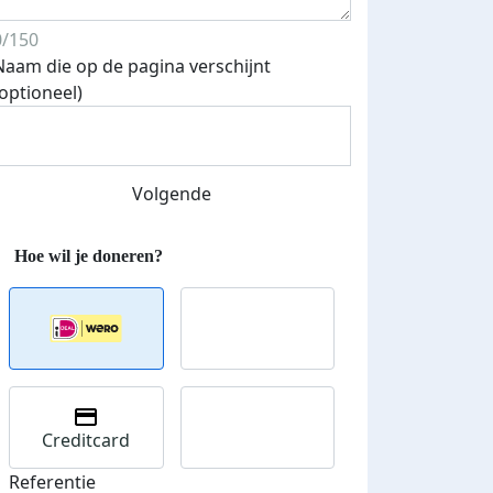
0/150
Naam die op de pagina verschijnt
(optioneel)
Streefbedrag verhoogd
Volgende
Creditcard
Referentie