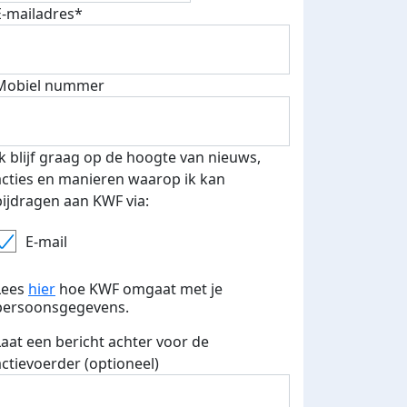
E-mailadres*
Mobiel nummer
 euro opgehaald: t-shirt
E-mails verstuurd
iend
Ik blijf graag op de hoogte van nieuws,
acties en manieren waarop ik kan
bijdragen aan KWF via:
E-mail
Lees
hier
hoe KWF omgaat met je
persoonsgegevens.
Laat een bericht achter voor de
actievoerder (optioneel)