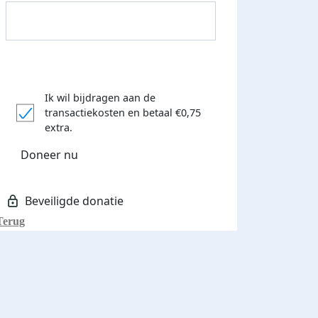
Ik wil bijdragen aan de
transactiekosten
en betaal €0,75
extra.
Donateurs bedankt
Doneer nu
Terug