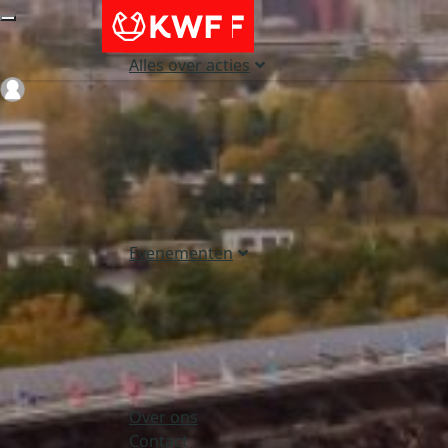
Alles over acties
Login
Evenementen
Over ons
Contact