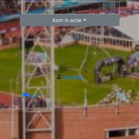
Kom in actie
Inloggen
NL