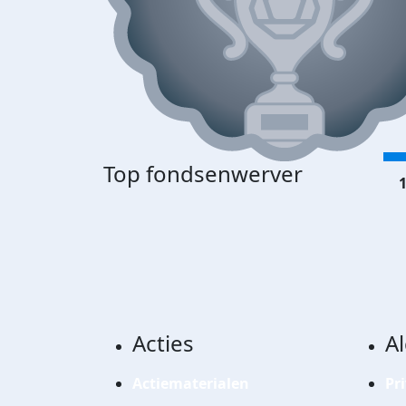
Top fondsenwerver
1
Acties
A
Actiematerialen
Pr