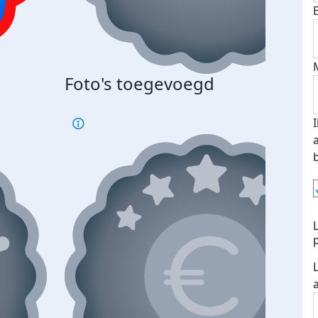
Foto's toegevoegd
€500
verd