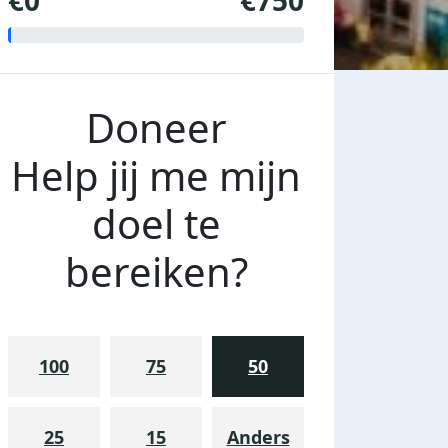
€0
€750
Doneer
Help jij me mijn
doel te
bereiken?
100
75
50
25
15
Anders