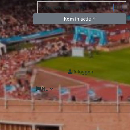
Kom in actie
Inloggen
NL