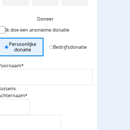
Doneer
Ik doe een anonieme donatie
Donation Type
Persoonlijke
Bedrijfsdonatie
donatie
Voornaam*
Tussenv.
Achternaam*