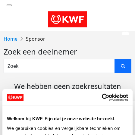
Sponsor
Zoek een deelnemer
We hebben geen zoekresultaten
gevonden
Acties
Welkom bij KWF. Fijn dat je onze website bezoekt.
Actiematerialen
We gebruiken cookies en vergelijkbare technieken om 
Evenementen