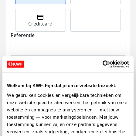
Creditcard
Referentie
Welkom bij KWF. Fijn dat je onze website bezoekt.
Ik wil bijdragen aan de transactiekosten
We gebruiken cookies en vergelijkbare technieken om 
en betaal €0.75 extra.
onze website goed te laten werken, het gebruik van onze 
website en campagnes te analyseren en — met jouw 
Doneer nu
toestemming — voor marketingdoeleinden. Met jouw 
toestemming kunnen wij en onze partners gegevens 
verwerken, zoals surfgedrag, voorkeuren en technische 