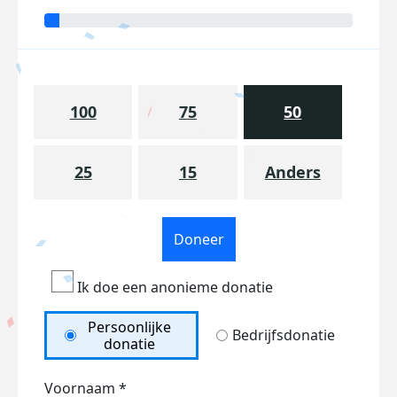
100
75
50
25
15
Anders
Doneer
Ik doe een anonieme donatie
Persoonlijke
Bedrijfsdonatie
donatie
Voornaam *