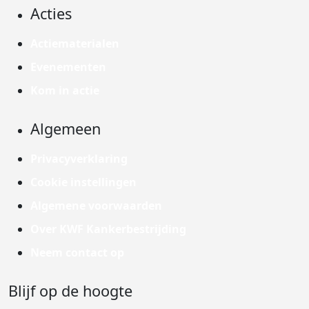
Acties
Actiematerialen
Evenementen
Kom in actie
Algemeen
Privacyverklaring
Cookie instellingen
Algemene voorwaarden
Over KWF Kankerbestrijding
Neem contact op
Blijf op de hoogte