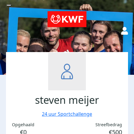
steven meijer
24 uur Sportchallenge
Opgehaald
Streefbedrag
€0
€500