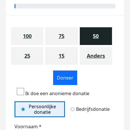
100
75
50
25
15
Anders
Doneer
Ik doe een anonieme donatie
Persoonlijke
Bedrijfsdonatie
donatie
Voornaam *