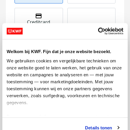
Creditcard
Referentie
Welkom bij KWF. Fijn dat je onze website bezoekt.
We gebruiken cookies en vergelijkbare technieken om 
onze website goed te laten werken, het gebruik van onze 
website en campagnes te analyseren en — met jouw 
toestemming — voor marketingdoeleinden. Met jouw 
Ik wil bijdragen aan de transactiekosten
toestemming kunnen wij en onze partners gegevens 
en betaal €0.75 extra.
verwerken, zoals surfgedrag, voorkeuren en technische 
gegevens.
Doneer nu
Deze gegevens helpen ons om campagnes te meten, 
prestaties te verbeteren en relevante KWF-content te 
Details tonen