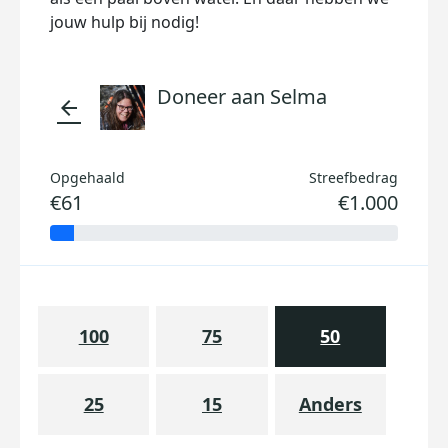
jouw hulp bij nodig!
Doneer aan Selma
arrow_back
Opgehaald
Streefbedrag
€61
€1.000
100
75
50
25
15
Anders