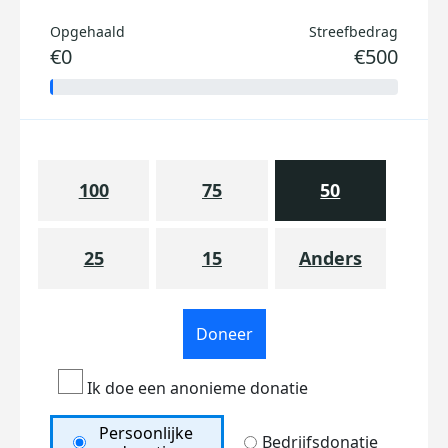
Opgehaald
Streefbedrag
€0
€500
100
75
50
25
15
Anders
Doneer
Ik doe een anonieme donatie
Persoonlijke
Bedrijfsdonatie