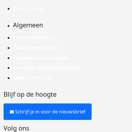
Kom in actie
Algemeen
Privacyverklaring
Cookie instellingen
Algemene voorwaarden
Over KWF Kankerbestrijding
Neem contact op
Blijf op de hoogte
Schrijf je in voor de nieuwsbrief
Volg ons