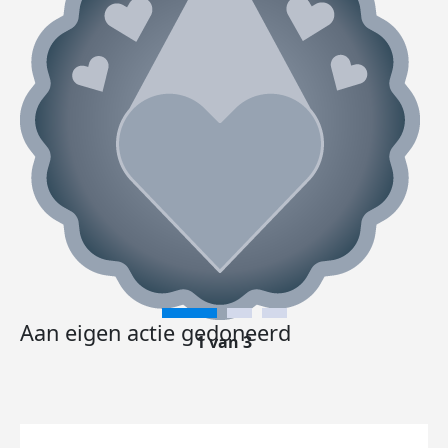
Aan eigen actie gedoneerd
1 van 3