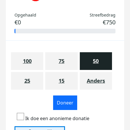
Opgehaald
Streefbedrag
€0
€750
100
75
50
25
15
Anders
Doneer
Ik doe een anonieme donatie