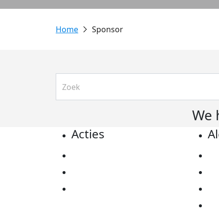
Sponsor
We 
Acties
A
Actiematerialen
Pr
Evenementen
Co
Kom in actie
Al
Ov