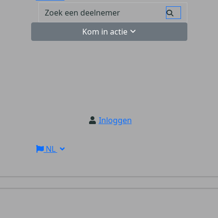
Kom in actie
Inloggen
NL