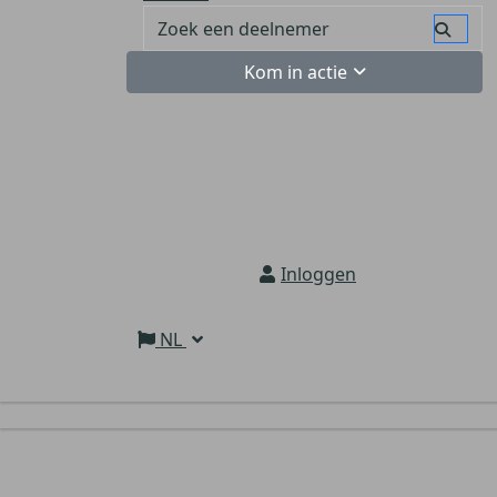
Kom in actie
Inloggen
NL