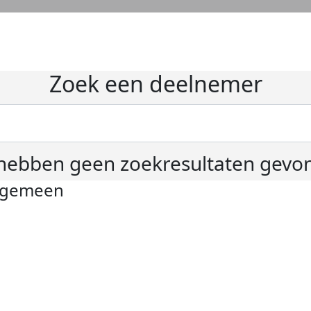
Zoek een deelnemer
hebben geen zoekresultaten gevo
lgemeen
ivacyverklaring
okie instellingen
gemene voorwaarden
er KWF Kankerbestrijding