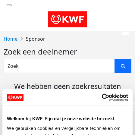
Sponsor
Zoek een deelnemer
We hebben geen zoekresultaten
gevonden
Acties
Welkom bij KWF. Fijn dat je onze website bezoekt.
Actiematerialen
We gebruiken cookies en vergelijkbare technieken om 
Evenementen