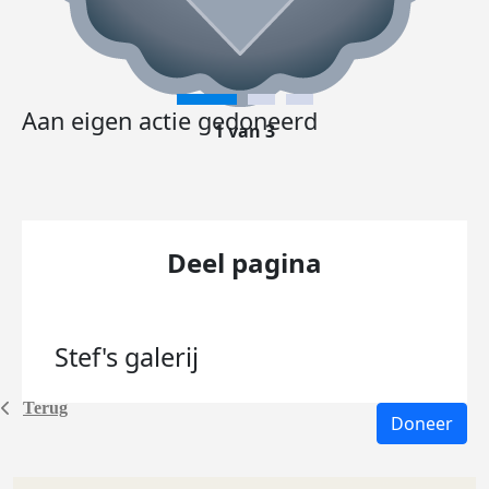
Aan eigen actie gedoneerd
1 van 3
Deel pagina
Stef's
galerij
Terug
Doneer