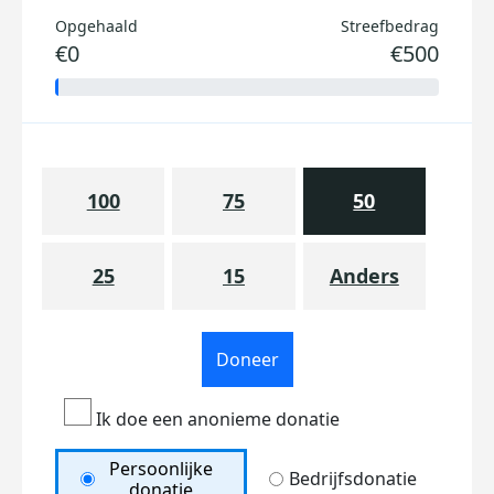
Opgehaald
Streefbedrag
€0
€500
100
75
50
25
15
Anders
Doneer
Ik doe een anonieme donatie
Persoonlijke
Bedrijfsdonatie
donatie