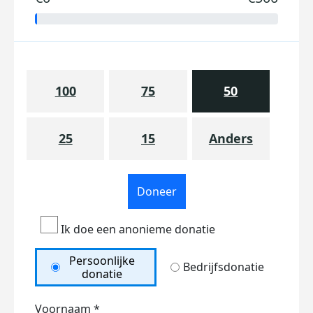
100
75
50
25
15
Anders
Doneer
Ik doe een anonieme donatie
Persoonlijke
Bedrijfsdonatie
donatie
Voornaam *