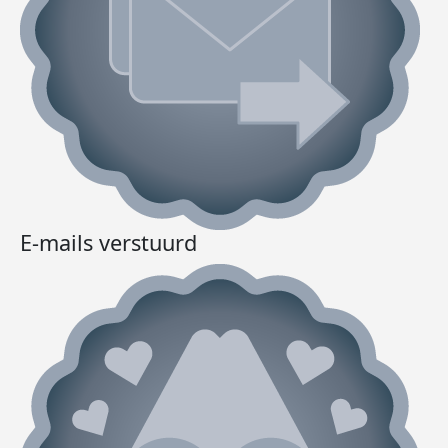
E-mails verstuurd