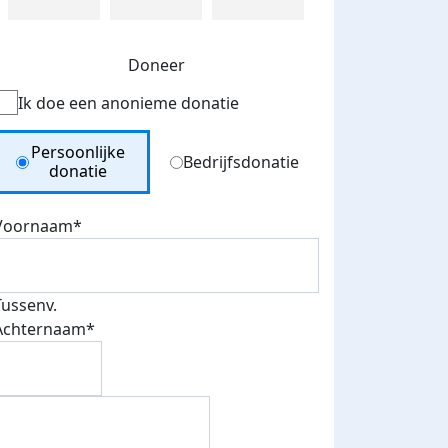
Doneer
Ik doe een anonieme donatie
Donation Type
Persoonlijke
Bedrijfsdonatie
donatie
Voornaam*
Tussenv.
Achternaam*