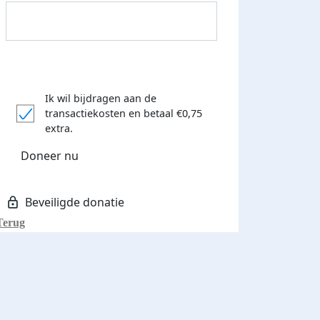
Ik wil bijdragen aan de
transactiekosten
en betaal €0,75
extra.
Donateurs bedankt
Doneer nu
Terug