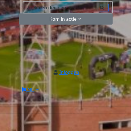
Kom in actie
Inloggen
NL