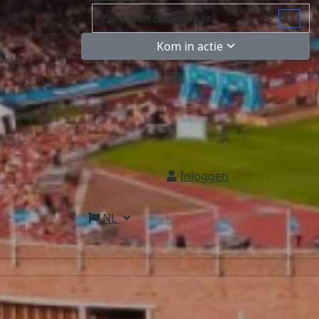
Kom in actie
Inloggen
NL