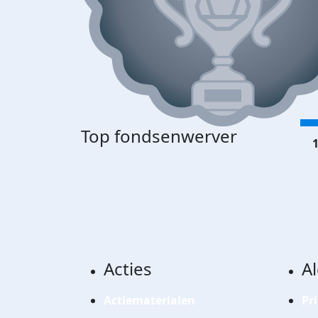
Top fondsenwerver
1
Acties
A
Actiematerialen
Pr