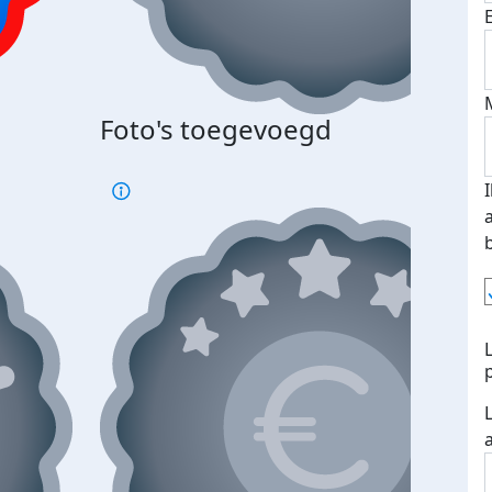
Foto's toegevoegd
€500
verd