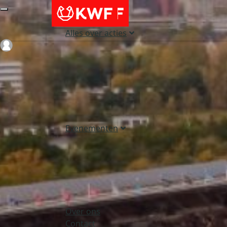
Alles over acties
Login
Evenementen
Over ons
Contact