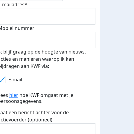
E-mailadres*
Mobiel nummer
 euro opgehaald: t-shirt
E-mails verstuurd
iend
Ik blijf graag op de hoogte van nieuws,
acties en manieren waarop ik kan
bijdragen aan KWF via:
E-mail
Lees
hier
hoe KWF omgaat met je
persoonsgegevens.
Laat een bericht achter voor de
actievoerder (optioneel)