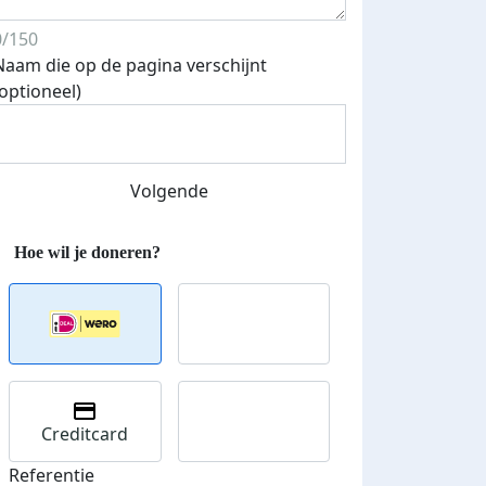
0/150
Naam die op de pagina verschijnt
(optioneel)
Streefbedrag verhoogd
Volgende
Creditcard
Referentie