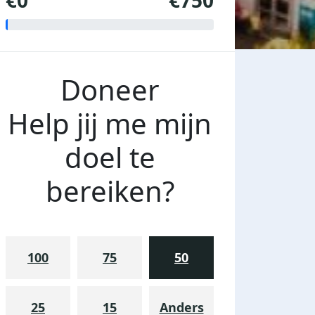
€0
€750
Doneer
Help jij me mijn
doel te
bereiken?
100
75
50
25
15
Anders