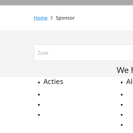
Sponsor
We 
Acties
A
Actiematerialen
Pr
Evenementen
Co
Kom in actie
Al
Ov