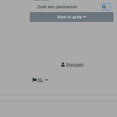
Kom in actie
Inloggen
NL