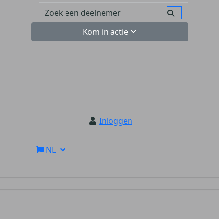
Kom in actie
Inloggen
NL