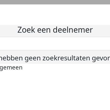
Zoek een deelnemer
hebben geen zoekresultaten gevo
lgemeen
ivacyverklaring
okie instellingen
gemene voorwaarden
er KWF Kankerbestrijding