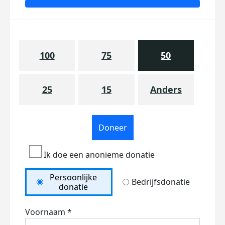
100
75
50
25
15
Anders
Doneer
Ik doe een anonieme donatie
Persoonlijke
Bedrijfsdonatie
donatie
Voornaam *