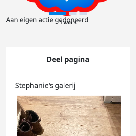
Aan eigen actie gedoneerd
1 van 3
Deel pagina
Stephanie's
galerij