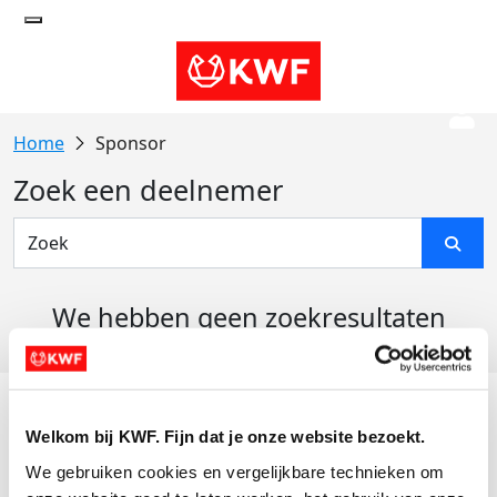
Sponsor
Zoek een deelnemer
We hebben geen zoekresultaten
gevonden
Acties
Welkom bij KWF. Fijn dat je onze website bezoekt.
Actiematerialen
We gebruiken cookies en vergelijkbare technieken om 
Evenementen