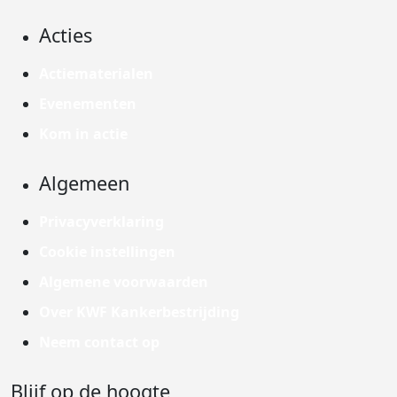
Acties
Actiematerialen
Evenementen
Kom in actie
Algemeen
Privacyverklaring
Cookie instellingen
Algemene voorwaarden
Over KWF Kankerbestrijding
Neem contact op
Blijf op de hoogte