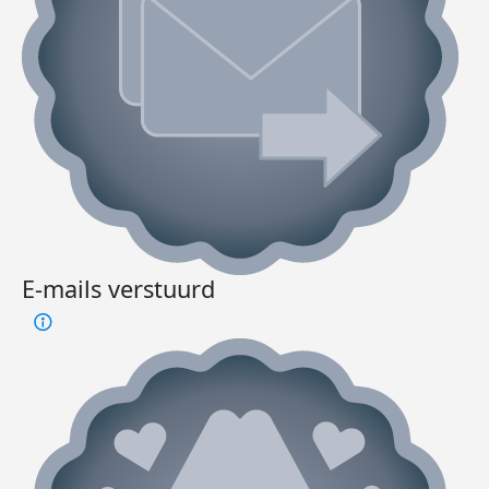
E-mails verstuurd