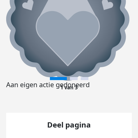
Aan eigen actie gedoneerd
1 van 3
Deel pagina