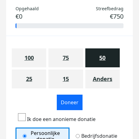
Opgehaald
Streefbedrag
€0
€750
100
75
50
25
15
Anders
Doneer
Ik doe een anonieme donatie
Persoonlijke
Bedrijfsdonatie
donatie