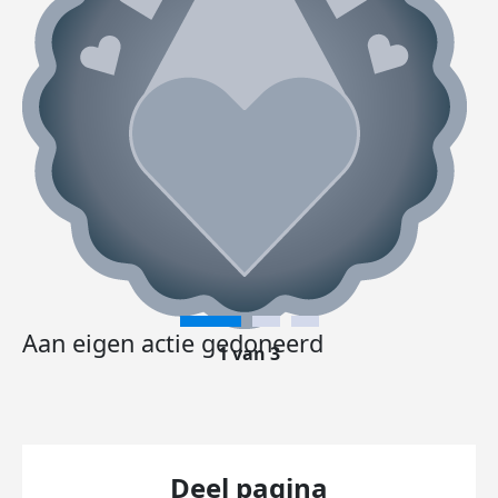
Aan eigen actie gedoneerd
1 van 3
Deel pagina