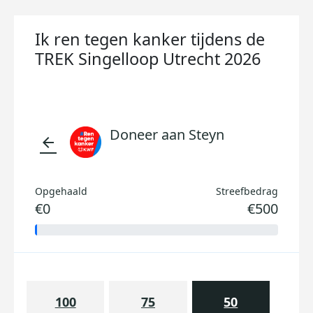
Ik ren tegen kanker tijdens de
TREK Singelloop Utrecht 2026
Doneer aan Steyn
arrow_back
Opgehaald
Streefbedrag
€0
€500
100
75
50