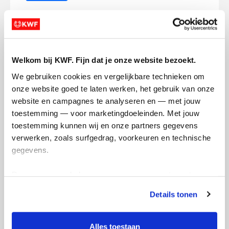
Steyn's badges
Welkom bij KWF. Fijn dat je onze website bezoekt.
We gebruiken cookies en vergelijkbare technieken om 
onze website goed te laten werken, het gebruik van onze 
website en campagnes te analyseren en — met jouw 
toestemming — voor marketingdoeleinden. Met jouw 
toestemming kunnen wij en onze partners gegevens 
verwerken, zoals surfgedrag, voorkeuren en technische 
gegevens.
Deze gegevens helpen ons om campagnes te meten, 
prestaties te verbeteren en relevante KWF-content te 
Details tonen
tonen. Je kunt je toestemming op elk moment wijzigen of 
intrekken via Cookie instellingen onderaan de pagina. De 
lijst met cookies is te vinden in het tabblad “details”.
Alles toestaan