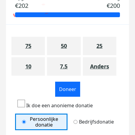
€202
€200
75
50
25
10
7.5
Anders
Doneer
Ik doe een anonieme donatie
Persoonlijke
Bedrijfsdonatie
donatie