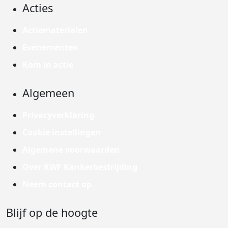
Acties
Actiematerialen
Evenementen
Kom in actie
Algemeen
Privacyverklaring
Cookie instellingen
Algemene voorwaarden
Over KWF Kankerbestrijding
Neem contact op
Blijf op de hoogte