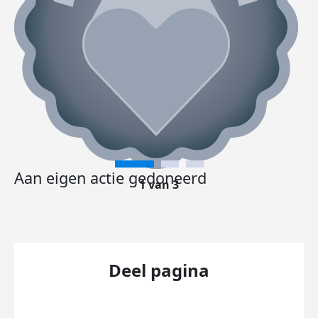
Aan eigen actie gedoneerd
1 van 3
Deel pagina