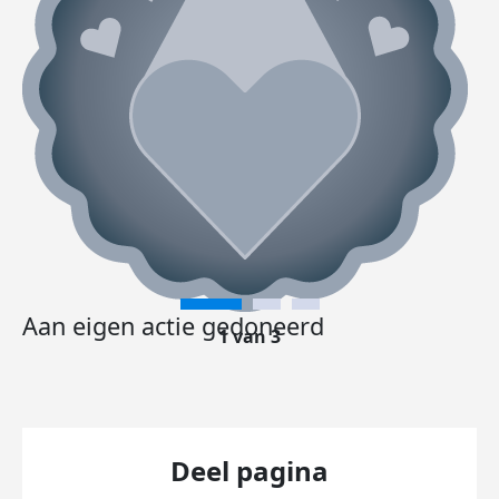
Aan eigen actie gedoneerd
1 van 3
Deel pagina