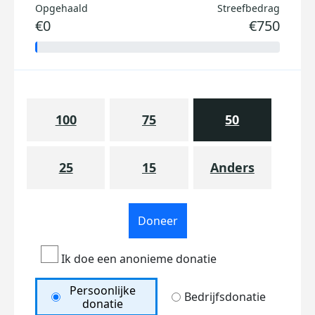
Opgehaald
Streefbedrag
€0
€750
100
75
50
25
15
Anders
Doneer
Ik doe een anonieme donatie
Persoonlijke
Bedrijfsdonatie
donatie