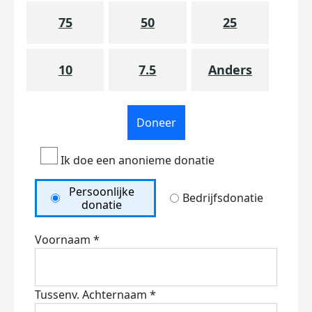
75
50
25
10
7.5
Anders
Doneer
Ik doe een anonieme donatie
Persoonlijke
Bedrijfsdonatie
donatie
Voornaam *
Tussenv.
Achternaam *