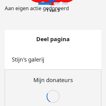
Aan eigen actie gedoneerd
1 van 3
Deel pagina
Stijn's
galerij
Mijn donateurs