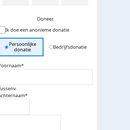
Doneer
Ik doe een anonieme donatie
Donation Type
Persoonlijke
Bedrijfsdonatie
donatie
Voornaam*
Tussenv.
Achternaam*