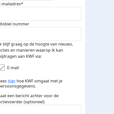
E-mailadres*
Mobiel nummer
500 euro aan donaties ontvang
E-mails verstuurd
 speciale KWF t-shirt!
Ik blijf graag op de hoogte van nieuws,
acties en manieren waarop ik kan
bijdragen aan KWF via:
E-mail
Lees
hier
hoe KWF omgaat met je
persoonsgegevens.
Laat een bericht achter voor de
actievoerder (optioneel)