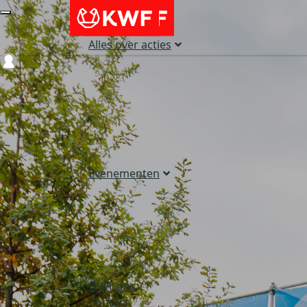
Alles over acties
Login
Evenementen
Over ons
Contact