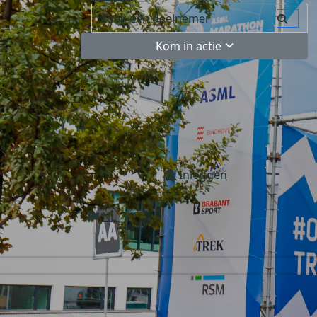
Kom in actie
Inloggen
NL