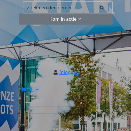
Kom in actie
Inloggen
NL