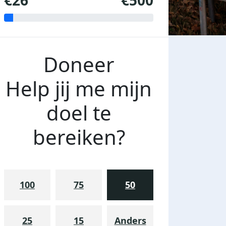
€26
€500
Doneer
Help jij me mijn
doel te
bereiken?
100
75
50
25
15
Anders