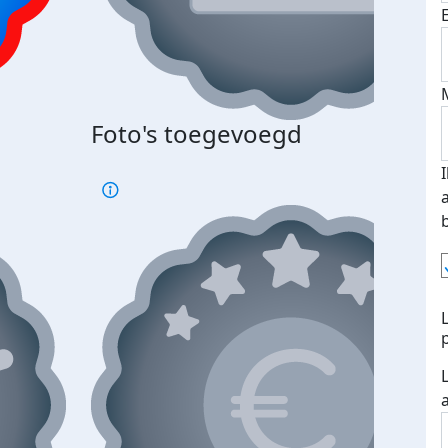
Bij 
Foto's toegevoegd
je je