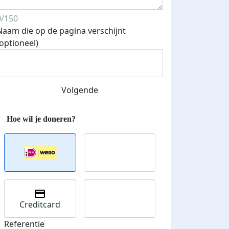
0/150
Naam die op de pagina verschijnt
(optioneel)
Streefbedrag verhoogd
Volgende
Creditcard
Referentie