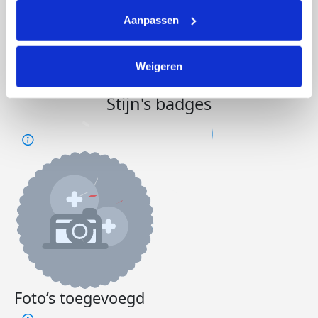
Opgehaald
Streefbedrag
€47
€35.000
Aanpassen
Doneer
Word lid van ons team
Weigeren
Stijn's badges
Foto’s toegevoegd