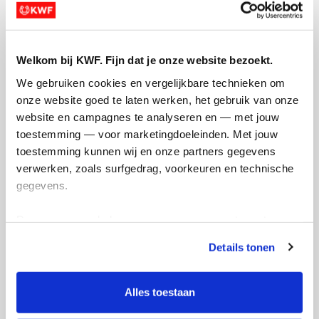
Creditcard
Referentie
Welkom bij KWF. Fijn dat je onze website bezoekt.
We gebruiken cookies en vergelijkbare technieken om 
onze website goed te laten werken, het gebruik van onze 
website en campagnes te analyseren en — met jouw 
toestemming — voor marketingdoeleinden. Met jouw 
toestemming kunnen wij en onze partners gegevens 
verwerken, zoals surfgedrag, voorkeuren en technische 
Ik wil bijdragen aan de transactiekosten
gegevens.
en betaal €0.75 extra.
Deze gegevens helpen ons om campagnes te meten, 
Doneer nu
prestaties te verbeteren en relevante KWF-content te 
Details tonen
tonen. Je kunt je toestemming op elk moment wijzigen of 
intrekken via Cookie instellingen onderaan de pagina. De 
lijst met cookies is te vinden in het tabblad “details”.
Alles toestaan