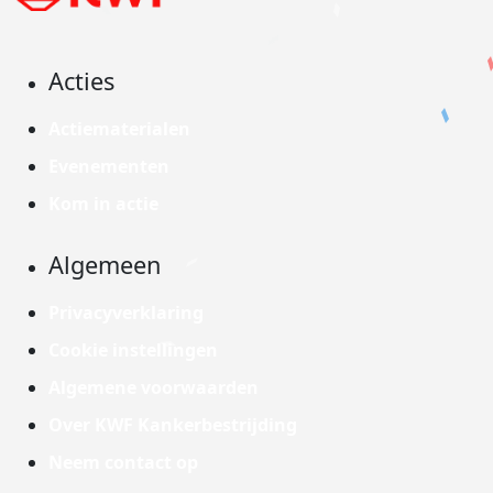
Acties
Actiematerialen
Evenementen
Kom in actie
Algemeen
Privacyverklaring
Cookie instellingen
Algemene voorwaarden
Over KWF Kankerbestrijding
Neem contact op