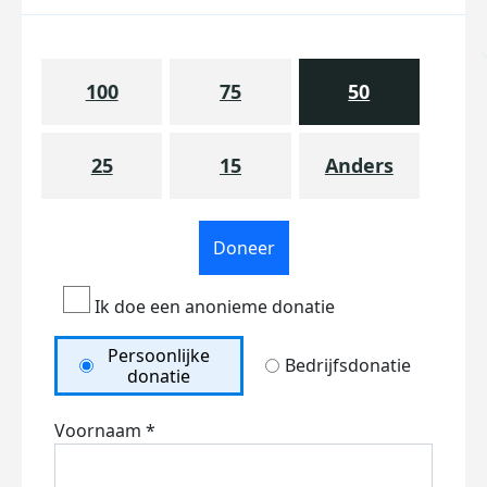
100
75
50
25
15
Anders
Doneer
Ik doe een anonieme donatie
Persoonlijke
Bedrijfsdonatie
donatie
Voornaam *