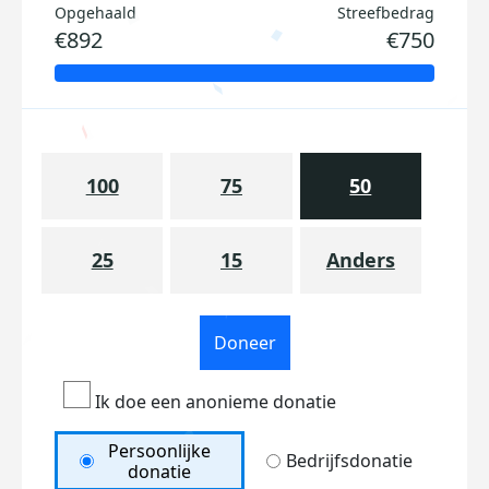
Opgehaald
Streefbedrag
€892
€750
100
75
50
25
15
Anders
Doneer
Ik doe een anonieme donatie
Persoonlijke
Bedrijfsdonatie
donatie