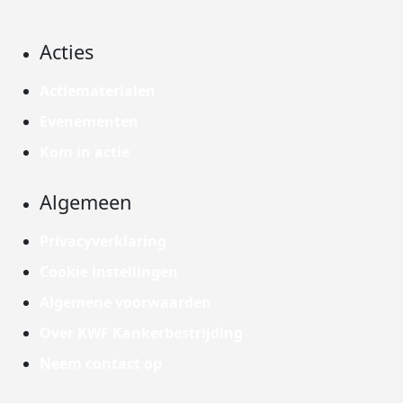
Acties
Actiematerialen
Evenementen
Kom in actie
Algemeen
Privacyverklaring
Cookie instellingen
Algemene voorwaarden
Over KWF Kankerbestrijding
Neem contact op