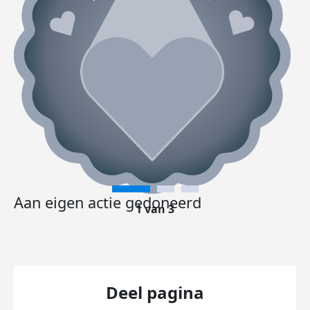
Aan eigen actie gedoneerd
1 van 3
Deel pagina