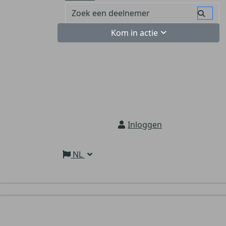
Kom in actie
Inloggen
NL