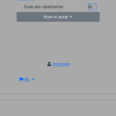
Kom in actie
Inloggen
NL