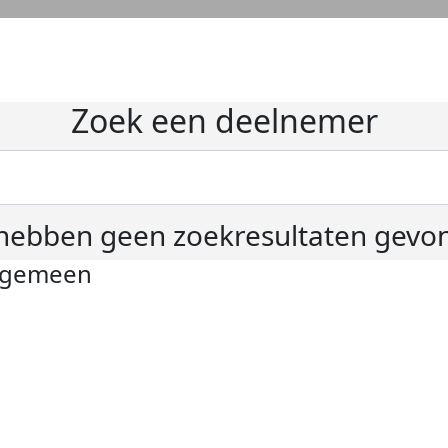
Zoek een deelnemer
hebben geen zoekresultaten gevo
lgemeen
ivacyverklaring
okie instellingen
gemene voorwaarden
er KWF Kankerbestrijding