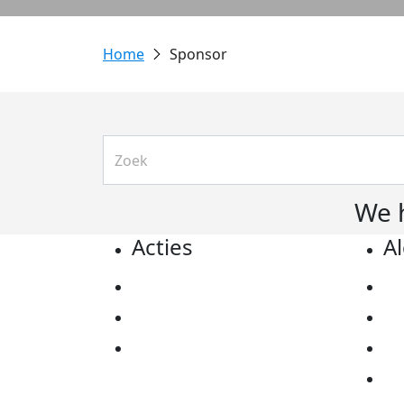
Sponsor
We 
Acties
A
Actiematerialen
Pr
Evenementen
Co
Kom in actie
Al
Ov