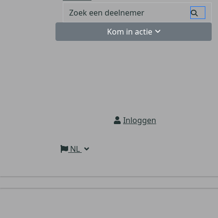
Kom in actie
Inloggen
NL