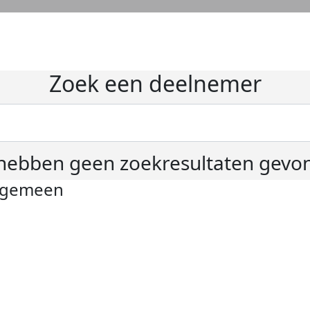
Zoek een deelnemer
hebben geen zoekresultaten gevo
lgemeen
ivacyverklaring
okie instellingen
gemene voorwaarden
er KWF Kankerbestrijding