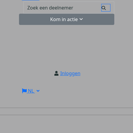
Kom in actie
Inloggen
NL