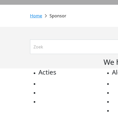
Sponsor
We 
Acties
A
Actiematerialen
Pr
Evenementen
Co
Kom in actie
Al
Ov