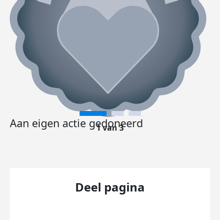
Aan eigen actie gedoneerd
1 van 3
Deel pagina