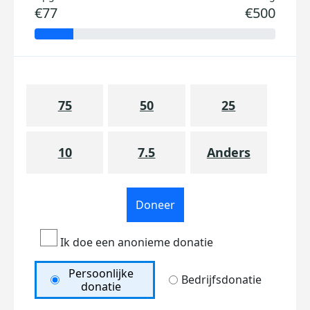
€77
€500
75
50
25
10
7.5
Anders
Doneer
Ik doe een anonieme donatie
Persoonlijke
Bedrijfsdonatie
donatie