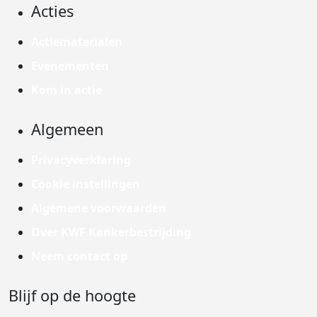
Acties
Actiematerialen
Evenementen
Kom in actie
Algemeen
Privacyverklaring
Cookie instellingen
Algemene voorwaarden
Over KWF Kankerbestrijding
Neem contact op
Blijf op de hoogte