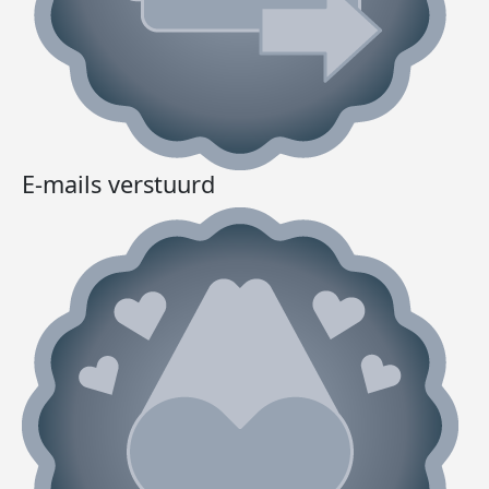
E-mails verstuurd