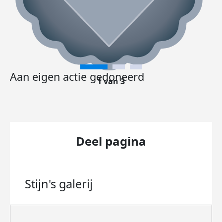
Aan eigen actie gedoneerd
1 van 3
Deel pagina
Stijn's
galerij