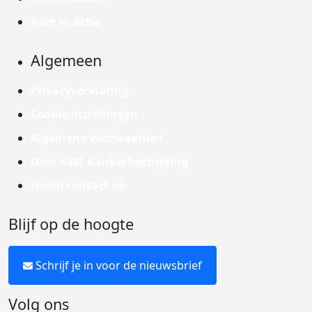
Kom in actie
Algemeen
Privacyverklaring
Cookie instellingen
Algemene voorwaarden
Over KWF Kankerbestrijding
Neem contact op
Blijf op de hoogte
Schrijf je in voor de nieuwsbrief
Volg ons