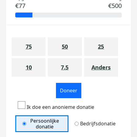
€77
€500
75
50
25
10
7.5
Anders
Doneer
Ik doe een anonieme donatie
Persoonlijke
Bedrijfsdonatie
donatie