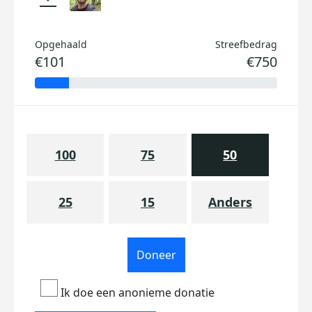
Opgehaald
Streefbedrag
€101
€750
100
75
50
25
15
Anders
Doneer
Ik doe een anonieme donatie