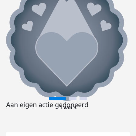
Aan eigen actie gedoneerd
1 van 3