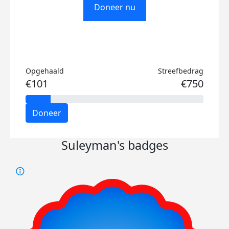
Doneer nu
Opgehaald
Streefbedrag
€101
€750
Doneer
Suleyman's badges