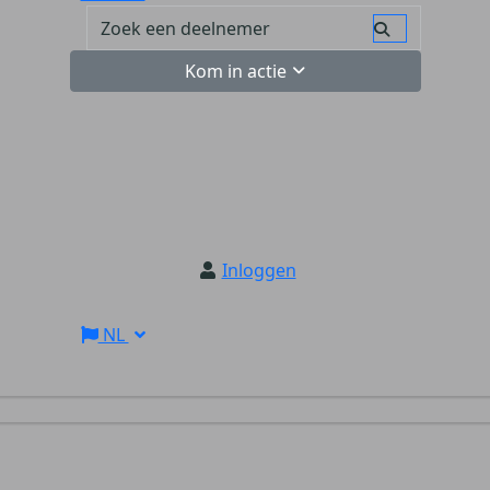
Kom in actie
Inloggen
NL