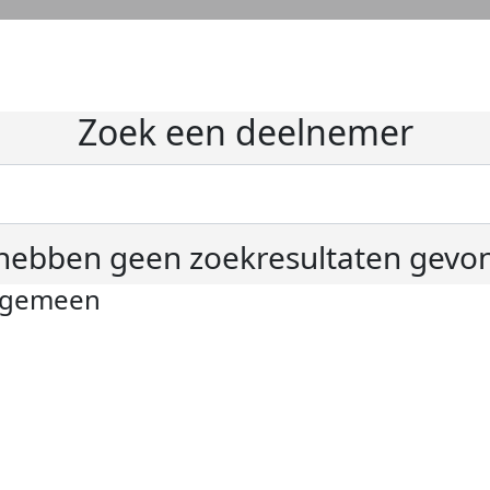
Zoek een deelnemer
hebben geen zoekresultaten gevo
lgemeen
ivacyverklaring
okie instellingen
gemene voorwaarden
er KWF Kankerbestrijding