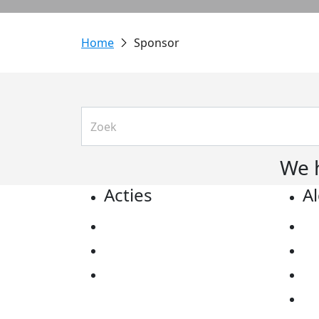
Sponsor
We 
Acties
A
Actiematerialen
Pr
Evenementen
Co
Kom in actie
Al
Ov