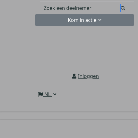
Kom in actie
Inloggen
NL