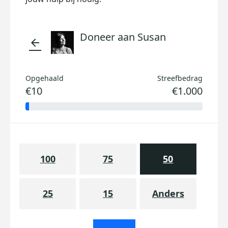
Doneer aan Susan
arrow_back
Opgehaald
Streefbedrag
€10
€1.000
100
75
50
25
15
Anders