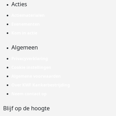
Acties
Actiematerialen
Evenementen
Kom in actie
Algemeen
Privacyverklaring
Cookie instellingen
Algemene voorwaarden
Over KWF Kankerbestrijding
Neem contact op
Blijf op de hoogte