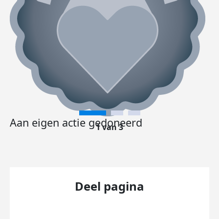
Aan eigen actie gedoneerd
1 van 3
Deel pagina