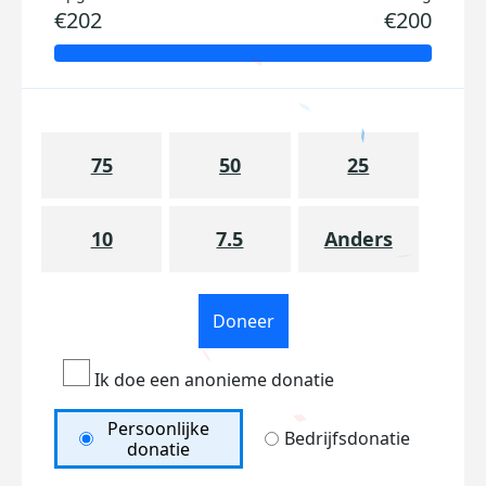
€202
€200
75
50
25
10
7.5
Anders
Doneer
Ik doe een anonieme donatie
Persoonlijke
Bedrijfsdonatie
donatie