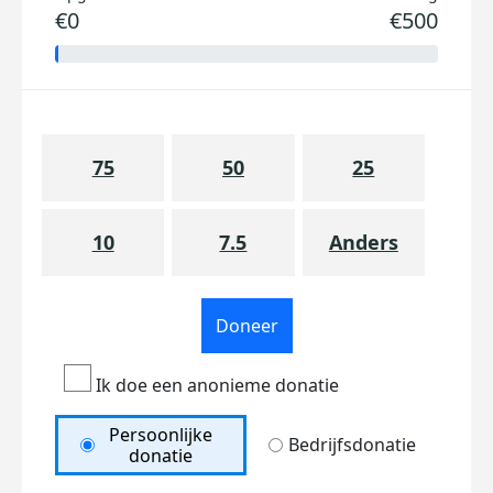
€0
€500
75
50
25
10
7.5
Anders
Doneer
Ik doe een anonieme donatie
Persoonlijke
Bedrijfsdonatie
donatie