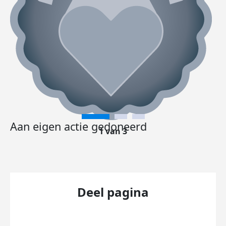
Aan eigen actie gedoneerd
1 van 3
Deel pagina