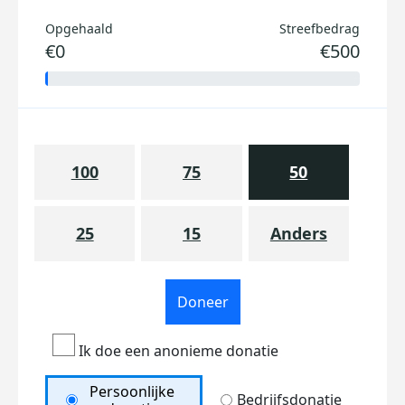
Opgehaald
Streefbedrag
€0
€500
100
75
50
25
15
Anders
Doneer
Ik doe een anonieme donatie
Persoonlijke
Bedrijfsdonatie