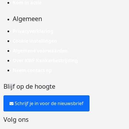
Kom in actie
Algemeen
Privacyverklaring
Cookie instellingen
Algemene voorwaarden
Over KWF Kankerbestrijding
Neem contact op
Blijf op de hoogte
Schrijf je in voor de nieuwsbrief
Volg ons