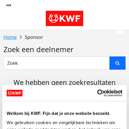
Sponsor
Zoek een deelnemer
We hebben geen zoekresultaten
gevonden
Acties
Welkom bij KWF. Fijn dat je onze website bezoekt.
Actiematerialen
We gebruiken cookies en vergelijkbare technieken om 
Evenementen